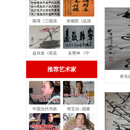
陈瑛《三国演
米南阳《品清
赵兴发《荷花
吴秀坤 《宁
推荐艺术家
蒋兆
中国当代书画
佟宝兴--国家