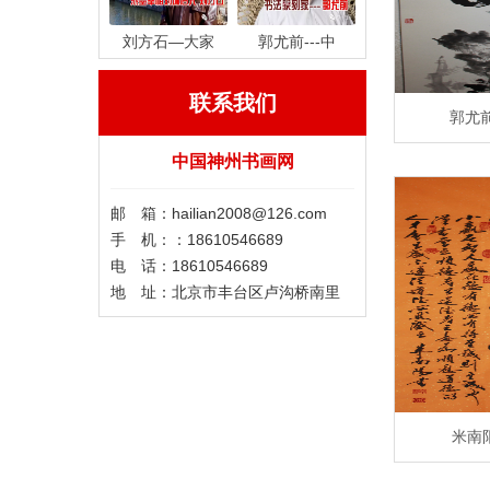
刘方石—大家
郭尤前---中
联系我们
郭尤
中国神州书画网
邮 箱：hailian2008@126.com
手 机：：18610546689
电 话：18610546689
地 址：北京市丰台区卢沟桥南里
米南