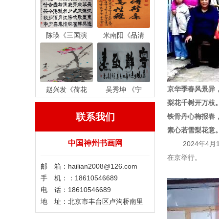
陈瑛《三国演
米南阳《品清
京华季春风景异
赵兴发《荷花
吴秀坤 《宁
梨花千树开万枝
联系我们
铁骨丹心梅报春
素心若雪梨花意
中国神州书画网
2024年4月
在京举行。
邮 箱：hailian2008@126.com
手 机：：18610546689
电 话：18610546689
地 址：北京市丰台区卢沟桥南里