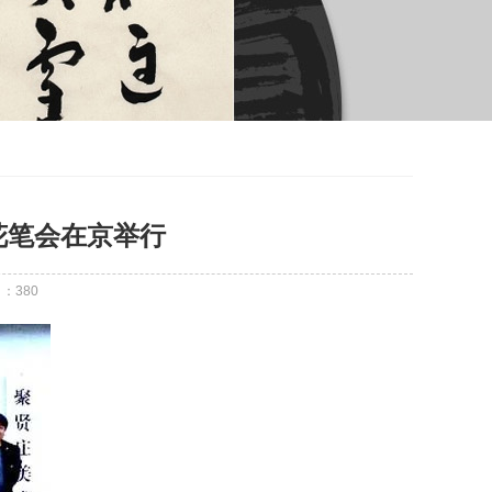
花笔会在京举行
：
：
380