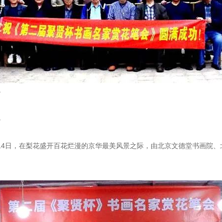
，
。
，
。
14日，在梨花盛开百花烂漫的京华最美风景之际，由北京文德堂书画院