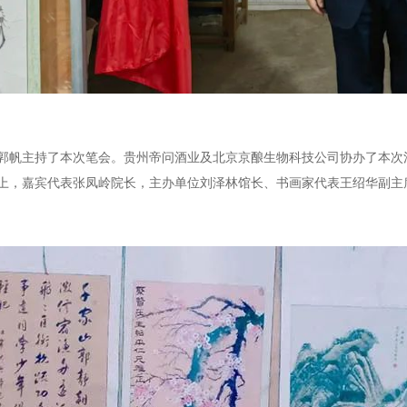
主持了本次笔会。贵州帝问酒业及北京京酿生物科技公司协办了本次
嘉宾代表张凤岭院长，主办单位刘泽林馆长、书画家代表王绍华副主席