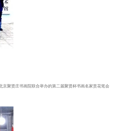
、北京聚贤庄书画院联合举办的第二届聚贤杯书画名家赏花笔会