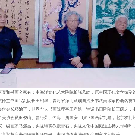
嘉宾和书画名家有：中海洋文化艺术院院长张凤岭，原中国现代文学馆副
文德堂书画院副院长王绍华，青海省海北藏族自治洲书法美术家协会名誉
会付会长邓治平，世界华人书画院理事王守浩，诗诺书画院院长王函之，
区美协会员田俊山、曹巧荣、冬海、詹国庆，职业国画家刘鑫，北京双拥
家一级画家马滿昌，央视特聘教授雪石，央视文化中国频道主持人付艳晖
北京聚贤庄书画院院长张绍平，中国毛体书法研究会副主席郭帆等。