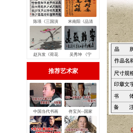
陈瑛《三国演
米南阳《品清
赵兴发《荷花
吴秀坤 《宁
推荐艺术家
中国当代书画
佟宝兴--国家