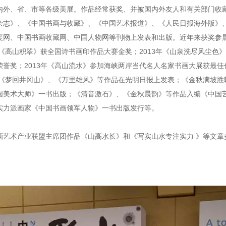
内外、省、市等各级美展。作品经常获奖、并被国内外友人和有关部门收
杂志》、《中国书画与收藏》、《中国艺术报道》、《人民日报海外版》
度网、中国书画收藏网、中国人物网等刊物上发表和出版。近年来获奖参展
年《高山积翠》获全国诗书画印作品大赛金奖；2013年《山泉洗尽风尘色
荣誉奖；2013年《高山流水》参加海峡两岸当代名人名家书画大展获最佳
3年《梦回井冈山》、《万里雄风》等作品在光明日报上发表；《金秋满坡
国美术大师》一书出版；《清音激石》、《金秋晨韵》等作品入编《中国
实力派画家《中国书画领军人物》一书出版发行等。
术产业联盟主席团作品《山高水长》和《写实山水专注实力 》等文章