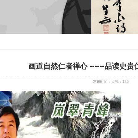
画道自然仁者禅心 ------品读
发布时间：人气：
125