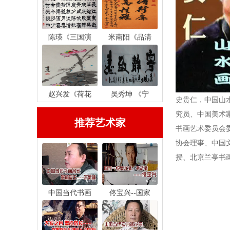
陈瑛《三国演
米南阳《品清
赵兴发《荷花
吴秀坤 《宁
史贵仁，中国山
究员、中国美术
推荐艺术家
书画艺术委员会
协会理事、中国
授、北京兰亭书
中国当代书画
佟宝兴--国家