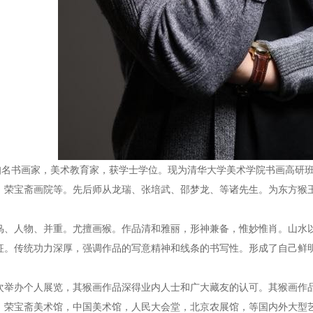
)知名书画家，美术教育家，获学士学位。现为清华大学美术学院书画高研
、荣宝斋画院等。先后师从龙瑞、张培武、邵梦龙、等诸先生。为东方猴
鸟、人物、并重。尤擅画猴。作品清和雅丽，形神兼备，惟妙惟肖。山水
征。传统功力深厚，强调作品的写意精神和线条的书写性。形成了自己鲜
次举办个人展览，其猴画作品深得业内人士和广大藏友的认可。其猴画作
，荣宝斋美术馆，中国美术馆，人民大会堂，北京农展馆，等国内外大型