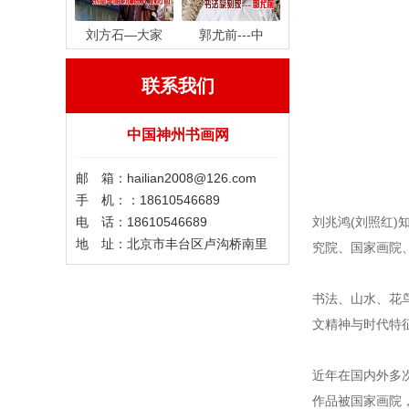
刘方石—大家
郭尤前---中
联系我们
中国神州书画网
邮 箱：hailian2008@126.com
手 机：：18610546689
电 话：18610546689
刘兆鸿(刘照红
地 址：北京市丰台区卢沟桥南里
究院、国家画院
书法、山水、花
文精神与时代特
近年在国内外多
作品被国家画院