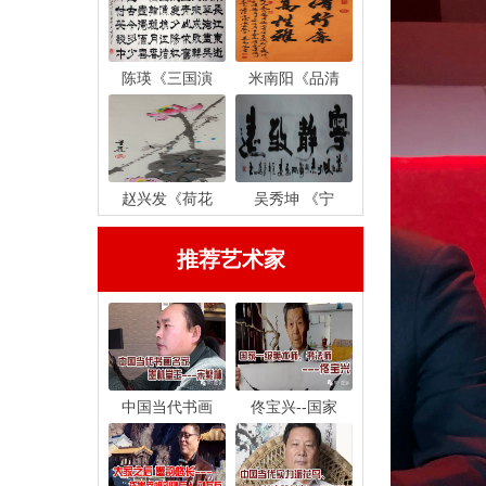
陈瑛《三国演
米南阳《品清
赵兴发《荷花
吴秀坤 《宁
推荐艺术家
中国当代书画
佟宝兴--国家