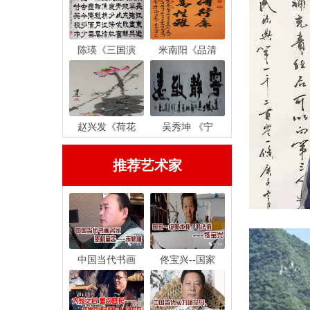
陈瑛《三国演
米南阳《品清
赵兴发《荷花
吴秀坤 《宁
推荐艺术家
中国当代书画
佟宝兴--国家