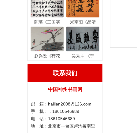
陈瑛《三国演
米南阳《品清
赵兴发《荷花
吴秀坤 《宁
联系我们
中国神州书画网
邮 箱：hailian2008@126.com
手 机：：18610546689
电 话：18610546689
地 址：北京市丰台区卢沟桥南里